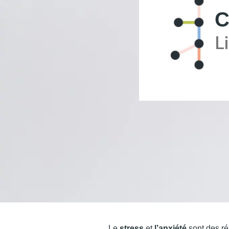
C
L
Le
stress
et
l’anxiété
sont des r