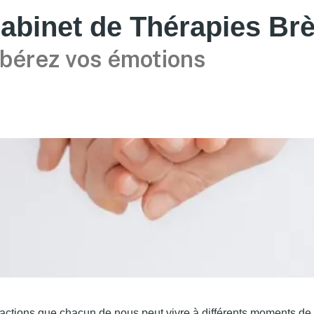
abinet de Thérapies Br
ibérez vos émotions
éactions que chacun de nous peut vivre à différents moments de