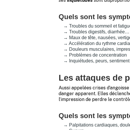
ses
inquiétudes
sont disproportio
Quels sont les sympt
→ Troubles du sommeil et fatigu
→ Troubles digestifs, diarrhée…
→ Maux de tête, nausées, vertig
→ Accélération du rythme cardiaqu
→ Douleurs musculaires, impress
→ Problèmes de concentration
→ Inquiétudes, peurs, sentiment 
Les attaques de p
Aussi appelées crises d’angoisse
danger apparent. Elles déclenche
l’impression de perdre le contrôle
Quels sont les sympt
→ Palpitations cardiaques, doule